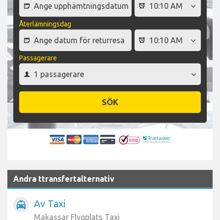
Återlämningsdag
Passagerare
SÖK
Andra ttransfertalternativ
Av Taxi
local_taxi
Makassar Flygplats Taxi