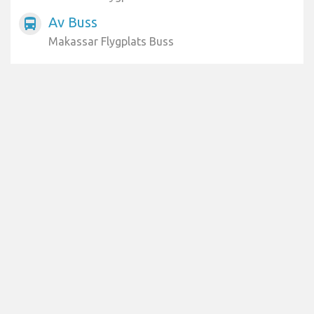
Av Buss
directions_bus
Makassar Flygplats Buss