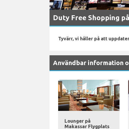
Duty Free Shopping på
Tyvärr, vi håller på att uppdate
Användbar information o
Lounger på
Makassar Flygplats