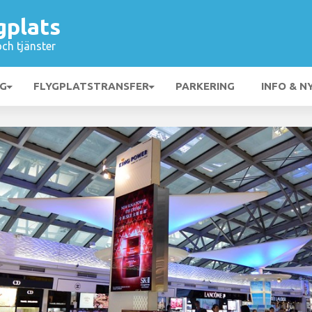
gplats
och tjänster
NG
FLYGPLATSTRANSFER
PARKERING
INFO & N