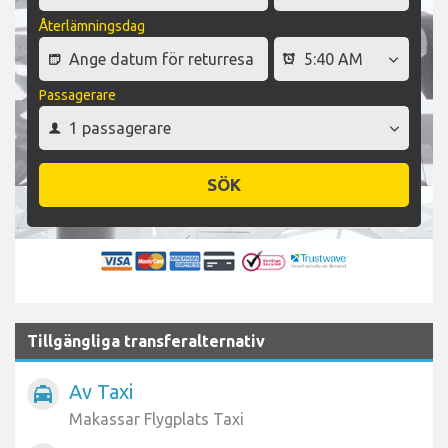
Återlämningsdag
Passagerare
SÖK
Tillgängliga transferalternativ
Av Taxi
local_taxi
Makassar Flygplats Taxi