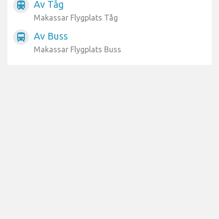
Av Tåg
train
Makassar Flygplats Tåg
Av Buss
directions_bus
Makassar Flygplats Buss