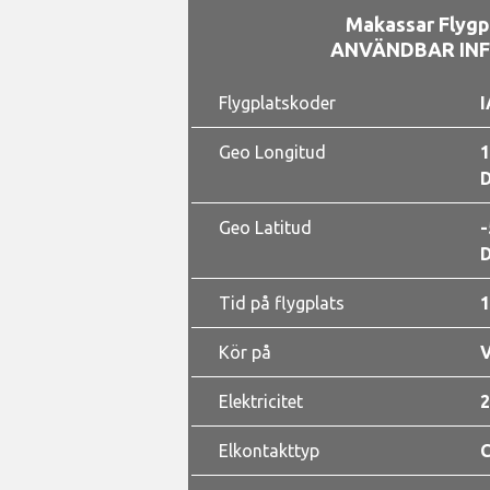
Makassar Flygp
ANVÄNDBAR IN
Flygplatskoder
I
Geo Longitud
1
D
Geo Latitud
-
D
Tid på flygplats
1
Kör på
Elektricitet
2
Elkontakttyp
C