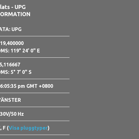
lats - UPG
FORMATION
ATA: UPG
19,400000
MS: 119° 24’ 0" E
5,116667
MS: 5° 7’ 0" S
6:05:37 pm GMT +0800
VÄNSTER
30V/50 Hz
, F (
Visa pluggtyper
)