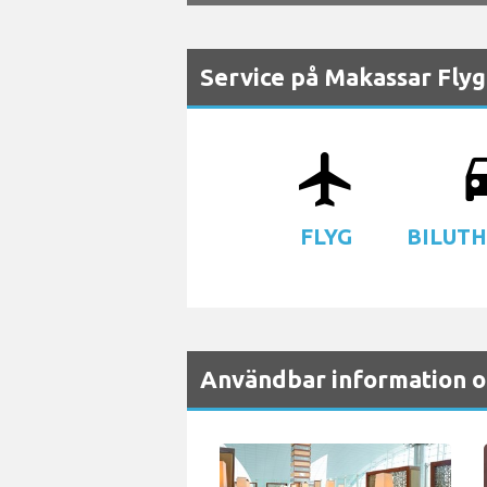
Service på Makassar Flyg
airplanemode_active
driv
FLYG
BILUT
Användbar information o