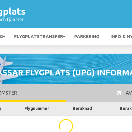
gplats
och tjänster
NG
FLYGPLATSTRANSFER
PARKERING
INFO & N
SSAR FLYGPLATS (UPG) INFORM
OMSTER
AV
g
Flygnummer
Beräknad
Beräk
...