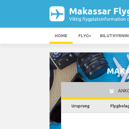
Makassar Fly
Viktig flygplatsinformation 
HOME
FLYG
BILUTHYRNI
MAKA
ANK
Ursprung
Flygbola