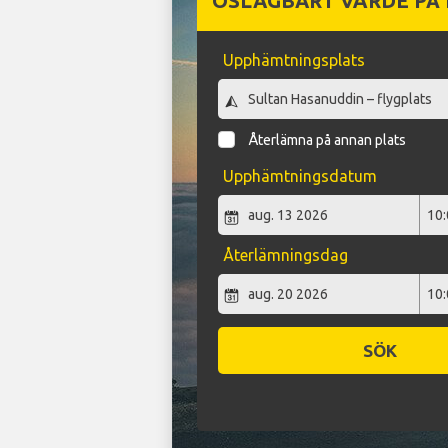
OSLAGBART VÄRDE PÅ
Upphämtningsplats
Återlämna på annan plats
Upphämtningsdatum
Återlämningsdag
SÖK