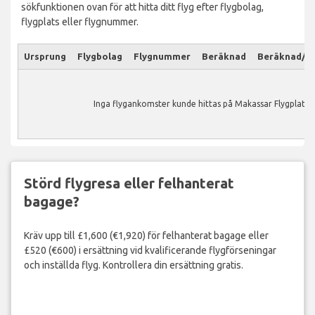
sökfunktionen ovan för att hitta ditt flyg efter flygbolag,
flygplats eller flygnummer.
Ursprung
Flygbolag
Flygnummer
Beräknad
Beräknad/Ak
Inga flygankomster kunde hittas på Makassar Flygplats.
Störd flygresa eller felhanterat
bagage?
Kräv upp till £1,600 (€1,920) för felhanterat bagage eller
£520 (€600) i ersättning vid kvalificerande flygförseningar
och inställda flyg. Kontrollera din ersättning gratis.