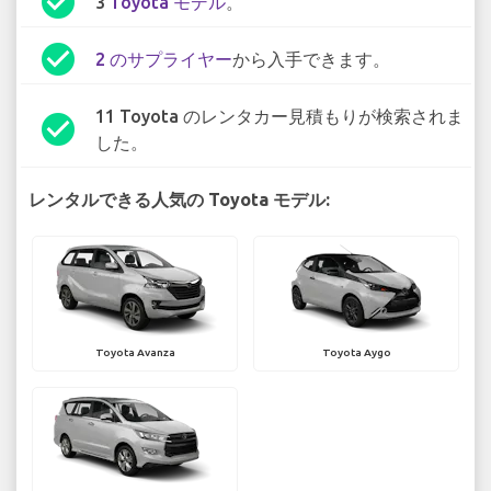
check_circle
3
Toyota モデル
。
check_circle
2 のサプライヤー
から入手できます。
11 Toyota のレンタカー見積もりが検索されま
check_circle
した。
レンタルできる人気の Toyota モデル:
Toyota Avanza
Toyota Aygo