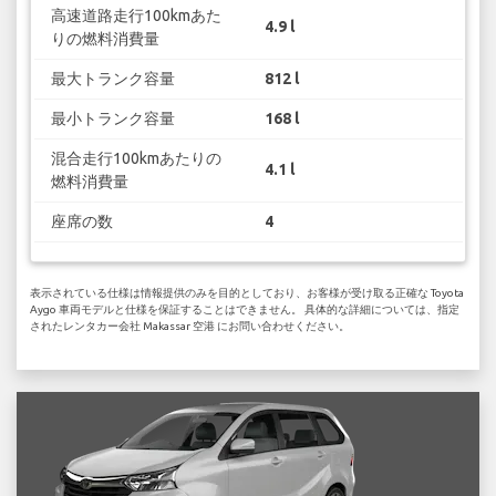
高速道路走行100kmあた
4.9 l
りの燃料消費量
最大トランク容量
812 l
最小トランク容量
168 l
混合走行100kmあたりの
4.1 l
燃料消費量
座席の数
4
表示されている仕様は情報提供のみを目的としており、お客様が受け取る正確な Toyota
Aygo 車両モデルと仕様を保証することはできません。 具体的な詳細については、指定
されたレンタカー会社 Makassar 空港 にお問い合わせください。