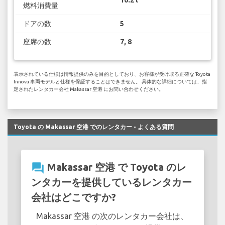
10.2 l
燃料消費量
ドアの数
5
座席の数
7, 8
表示されている仕様は情報提供のみを目的としており、お客様が受け取る正確な Toyota
Innova 車両モデルと仕様を保証することはできません。 具体的な詳細については、指
定されたレンタカー会社 Makassar 空港 にお問い合わせください。
Toyota の Makassar 空港 でのレンタカー - よくある質問
question_answer
Makassar 空港 で Toyota のレ
ンタカーを提供しているレンタカー
会社はどこですか?
Makassar 空港 の次のレンタカー会社は、