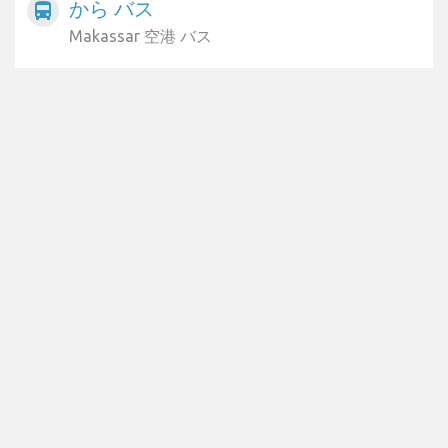
から バス
directions_bus
Makassar 空港 バス