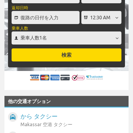
返却日時
乗車人数
検索
他の交通オプション
から タクシー
local_taxi
Makassar 空港 タクシー