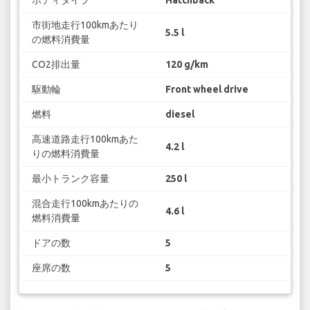
ボディタイプ
Hatchback
市街地走行100kmあたり
5.5 l
の燃料消費量
CO2排出量
120 g/km
駆動輪
Front wheel drive
燃料
diesel
高速道路走行100kmあた
4.2 l
りの燃料消費量
最小トランク容量
250 l
混合走行100kmあたりの
4.6 l
燃料消費量
ドアの数
5
座席の数
5