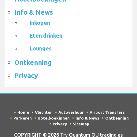
Info & News
Inkopen
Eten drinken
Lounges
Ontkenning
Privacy
Home
Vluchten
Autoverhuur
Airport Transfers
Parkeren
Hotelboekingen
Info & News
Ontkenning
Privacy
Sitemap
COPYRIGHT © 2026 Try Quantum OU trading as