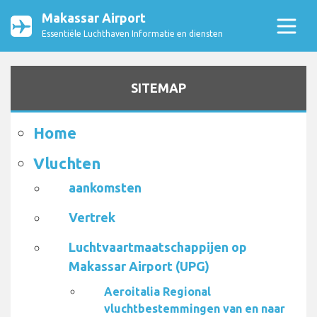
Makassar Airport
Essentiële Luchthaven Informatie en diensten
SITEMAP
Home
Vluchten
aankomsten
Vertrek
Luchtvaartmaatschappijen op
Makassar Airport (UPG)
Aeroitalia Regional
vluchtbestemmingen van en naar