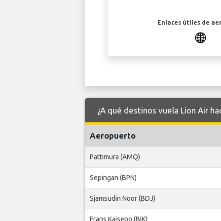
Enlaces útiles de ae
¿A qué destinos vuela Lion Air h
Aeropuerto
Pattimura (AMQ)
Sepingan (BPN)
Sjamsudin Noor (BDJ)
Frans Kaisepo (BIK)