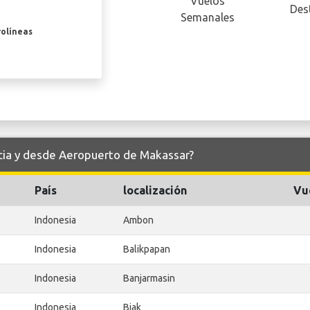
Vuelos
Des
Semanales
rolíneas
acia y desde Aeropuerto de Makassar?
País
localización
Vu
Indonesia
Ambon
Indonesia
Balikpapan
Indonesia
Banjarmasin
Indonesia
Biak