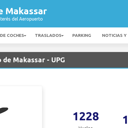
e Makassar
nterés del Aeropuerto
 DE COCHES
TRASLADOS
PARKING
NOTICIAS Y
o de Makassar - UPG
1228