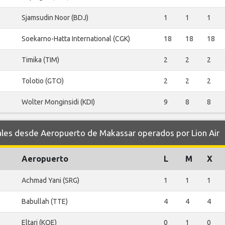
Sjamsudin Noor (BDJ)
1
1
1
Soekarno-Hatta International (CGK)
18
18
18
Timika (TIM)
2
2
2
Tolotio (GTO)
2
2
2
Wolter Monginsidi (KDI)
9
8
8
es desde Aeropuerto de Makassar operados por Lion Air
Aeropuerto
L
M
X
Achmad Yani (SRG)
1
1
1
Babullah (TTE)
4
4
4
Eltari (KOE)
0
1
0