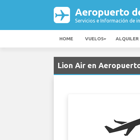
Aeropuerto d
Servicios e Información de i
HOME
VUELOS
ALQUILER
Lion Air en Aeropuert