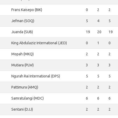
Frans Kaisepo (BIK)
0
2
2
Jefman (SOQ)
5
4
5
Juanda (SUB)
19
20
19
King Abdulaziz International (JED)
0
1
0
Mopah (MKQ)
2
2
2
Mutiara (PLW)
3
3
3
Ngurah Rai International (DPS)
5
5
5
Pattimura (AMQ)
2
2
2
Samratulangi (MDC)
6
6
6
Sentani (DJJ)
2
2
2