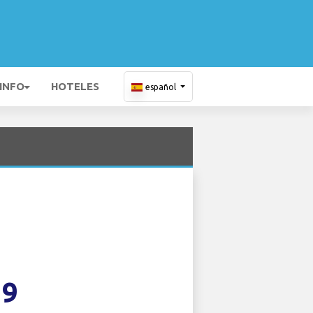
 INFO
HOTELES
español
19