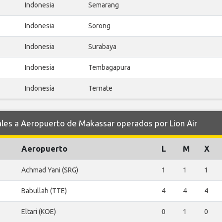
Indonesia
Semarang
Indonesia
Sorong
Indonesia
Surabaya
Indonesia
Tembagapura
Indonesia
Ternate
s a Aeropuerto de Makassar operados por Lion Air
Aeropuerto
L
M
X
Achmad Yani (SRG)
1
1
1
Babullah (TTE)
4
4
4
Eltari (KOE)
0
1
0