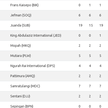
Frans Kaisepo (BIK)
0
1
1
Jefman (SOQ)
6
6
6
Juanda (SUB)
19
15
19
King Abdulaziz International (JED)
0
0
1
Mopah (MKQ)
2
2
2
Mutiara (PLW)
5
5
5
Ngurah Rai International (DPS)
4
4
4
Pattimura (AMQ)
2
2
2
Samratulangi (MDC)
7
7
7
Sentani (DJJ)
2
2
2
Sepingan (BPN)
0
0
0