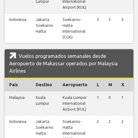
Lumpur
International
Airport (KUL)
Indonesia
Jakarta
Soekarno-
3
3
3
3
Soekarno
Hatta
Hatta
International
(CGK)
Vuelos programados semanales desde
Aeropuerto de Makassar operados por Malaysia
Airlines
País
Destino
Aeropuerto
L
M
X
J
Malaysia
Kuala
Kuala Lumpur
1
0
1
0
Lumpur
International
Airport (KUL)
Indonesia
Jakarta
Soekarno-
2
2
2
2
Soekarno
Hatta
Hatta
International