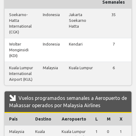
Semanales
Soekarno-
Indonesia
Jakarta
35
Hatta
Soekarno
International
Hatta
(CGK)
Wolter
Indonesia
Kendari
7
Monginsidi
(KDI)
Kuala Lumpur
Malaysia
Kuala Lumpur
6
International
Airport (KUL)
Vuelos programados semanales a Aeropuerto de
Makassar operados por Malaysia Airlines
País
Destino
Aeropuerto
L
M
X
J
Malaysia
Kuala
Kuala Lumpur
1
0
1
0