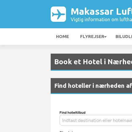
Makassar Luf
Vigtig information om luftha
HOME
FLYREJSER
BILUDL
Book et Hotel i Nærh
Find hoteller i nærheden 