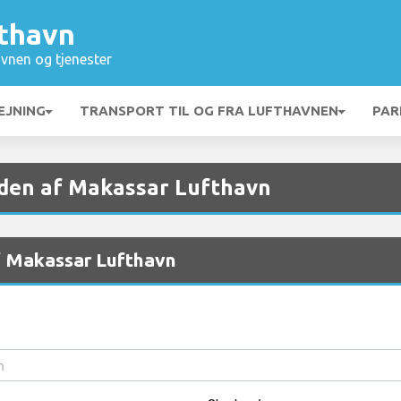
thavn
vnen og tjenester
EJNING
TRANSPORT TIL OG FRA LUFTHAVNEN
PAR
eden af Makassar Lufthavn
af Makassar Lufthavn