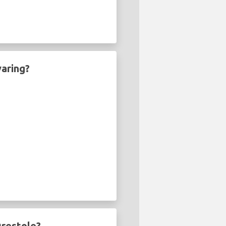
aring?
ørestole?