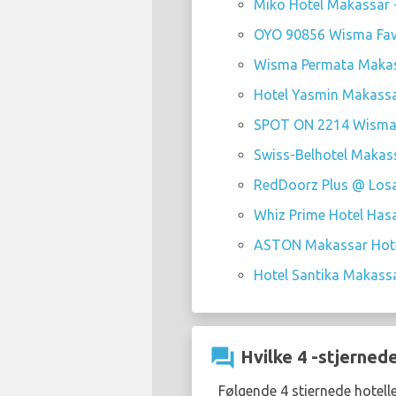
Miko Hotel Makassar -
OYO 90856 Wisma Favo
Wisma Permata Makass
Hotel Yasmin Makassar
SPOT ON 2214 Wisma 
Swiss-Belhotel Makass
RedDoorz Plus @ Losar
Whiz Prime Hotel Hasa
ASTON Makassar Hotel
Hotel Santika Makassar
question_answer
Hvilke 4 -stjerned
Følgende 4 stjernede hotell