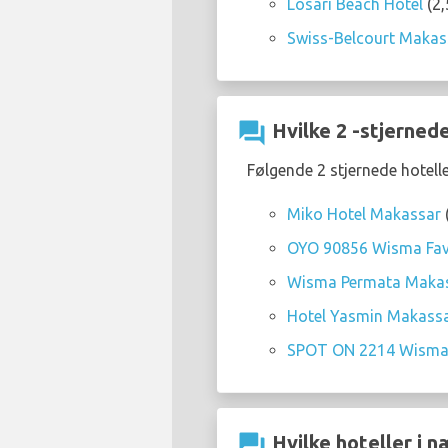
Losari Beach Hotel
(2,
Swiss-Belcourt Makas
question_answer
Hvilke 2 -stjerned
Følgende 2 stjernede hotell
Miko Hotel Makassar
OYO 90856 Wisma Fav
Wisma Permata Makas
Hotel Yasmin Makass
SPOT ON 2214 Wisma
question_answer
Hvilke hoteller i 