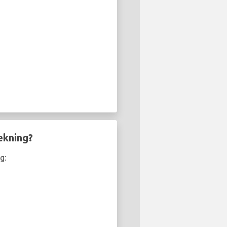
ekning?
g: