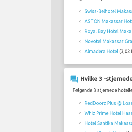
Swiss-Belhotel Makas
ASTON Makassar Hote
Royal Bay Hotel Maka
Novotel Makassar Gra
Almadera Hotel
(3,02 
question_answer
Hvilke 3 -stjerned
Følgende 3 stjernede hotell
RedDoorz Plus @ Los
Whiz Prime Hotel Ha
Hotel Santika Makassa