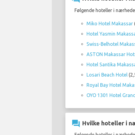
Følgende hoteller i nærhede
Miko Hotel Makassar
Hotel Yasmin Makass
Swiss-Belhotel Makas
ASTON Makassar Hote
Hotel Santika Makassa
Losari Beach Hotel
(2,
Royal Bay Hotel Maka
OYO 1301 Hotel Grand
question_answer
Hvilke hoteller i 
Følgende hoteller i nærhed