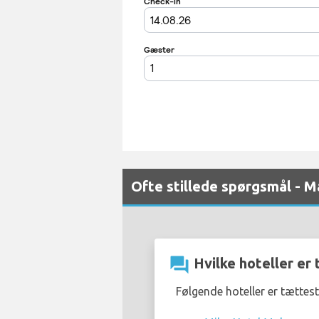
Ofte stillede spørgsmål - M
question_answer
Hvilke hoteller er
Følgende hoteller er tættes